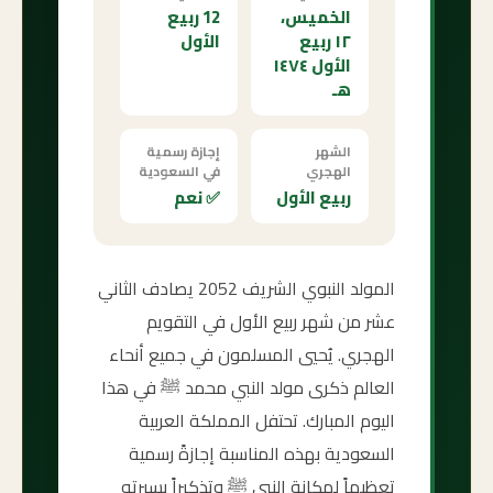
الخميس،
12 ربيع
١٢ ربيع
الأول
الأول ١٤٧٤
هـ
الشهر
إجازة رسمية
الهجري
في السعودية
ربيع الأول
✅ نعم
المولد النبوي الشريف 2052 يصادف الثاني
عشر من شهر ربيع الأول في التقويم
الهجري. يُحيي المسلمون في جميع أنحاء
العالم ذكرى مولد النبي محمد ﷺ في هذا
اليوم المبارك. تحتفل المملكة العربية
السعودية بهذه المناسبة إجازةً رسمية
تعظيماً لمكانة النبي ﷺ وتذكيراً بسيرته