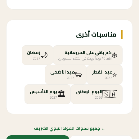
مناسبات أخرى
🌙
❄️
كم باقي على المربعانية
رمضان
أشد 40 يوماً برودة في الشتاء السعودي
2027
🐑
⭐
عيد الفطر
عيد الأضحى
2027
2027
🏛️
🇸🇦
اليوم الوطني
يوم التأسيس
2027
2026
← جميع سنوات المولد النبوي الشريف