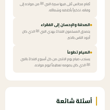
تُقام مجالس تُتلى فيها سيرة النبي ﷺ من مولده إلى
وفاته، تذكيراً بأخلاقه وشمائله.
الصدقة والإحسان إلى الفقراء
يتصدق المسلمون اقتداءً بهدي النبي ﷺ الذي كان
أجود الناس بالخير.
الصيام تطوعاً
يستحب صيام يوم الاثنين من كل أسبوع اقتداءً بالنبي
ﷺ الذي كان يصومه تعظيماً ليوم مولده.
أسئلة شائعة