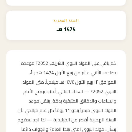
السنة الهجرية
1474 هـ
كم باقي على المولد النبوي الشريف 2052؟ موعده
يصادف الثاني عشر من ربيع الأول 1474 هجرياً،
الموافق ١٢ ربيع الأول ١٤٧٤ هـ ميلادياً. متى المولد
النبوي 2052؟ — العداد التنازلي أعلاه يوضح الأيام
والساعات والدقائق المتبقية بدقة. يتنقل موعد
المولد النبوي مبكراً بنحو 11 يوماً كل عام ميلادي لأن
السنة الهجرية أقصر من الميلادية — لذا تجد بعضهم
يسأل: مولد النبوي امتى هذا العام؟ والجواب دائماً