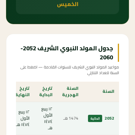
الخميس
جدول المولد النبوي الشريف 2052-
2060
مواعيد المولد النبوي الشريف للسنوات القادمة — اضغط على
السنة للعداد التنازلي
السنة
تاريخ
تاريخ
الع
السنة
الهجرية
البداية
النهاية
الت
١٢ ربيع
١٢ ربيع
الأول
الص
2052
1474 هـ
الأول
الحالية
١٤٧٤
الحا
١٤٧٤ هـ
هـ