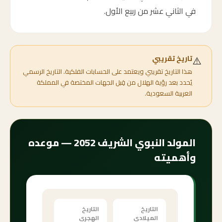
في الثاني عشر من ربيع الأول.
⚠️
تاريخ تقريبي
هذا التاريخ تقريبي ويعتمد على الحسابات الفلكية. التاريخ الرسمي
يُحدد بعد رؤية الهلال من قِبل الجهات المختصة في المملكة
العربية السعودية.
المولد النبوي الشريف 2052 — موعده
وأهميته
التاريخ
التاريخ
الميلادي
الهجري