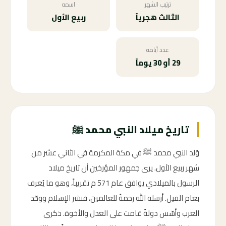
ترتيب الشهر
اسمه
الثالث هجرياً
ربيع الأول
عدد أيامه
29 أو 30 يوماً
تاريخ ميلاد النبي محمد ﷺ
وُلد النبي محمد ﷺ في مكة المكرمة في الثاني عشر من
شهر ربيع الأول. يرى جمهور المؤرخين أن تاريخ ميلاد
الرسول بالميلادي يوافق عام 571 م تقريباً، وهو ما يُعرف
بعام الفيل. أرسله الله رحمةً للعالمين، فنشر الإسلام ووحّد
العرب وأسّس دولةً قامت على العدل والأخوة. ذكرى