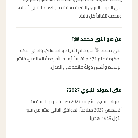
على المولد النبوي الشريف بدقة من العداد التنازلي أعلاه،
ويتحدث تلقائياً كل ثانية.
من هو النبي محمد ﷺ؟
النبي محمد ﷺ هو خاتم الأنبياء والمرسلين، وُلد في مكة
المكرمة عام 571 م تقريباً. أرسله الله رحمةً للعالمين، فنشر
الإسلام وأسّس دولةً قائمة على العدل.
متى المولد النبوي 2027؟
المولد النبوي الشريف 2027 يصادف يوم السبت 14
أغسطس 2027 ميلادياً، الموافق الثاني عشر من ربيع
الأول 1449 هجرياً.