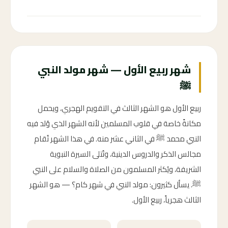
60 ←
شهر ربيع الأول — شهر مولد النبي
ﷺ
ربيع الأول هو الشهر الثالث في التقويم الهجري، ويحمل
مكانةً خاصة في قلوب المسلمين لأنه الشهر الذي وُلد فيه
النبي محمد ﷺ في الثاني عشر منه. في هذا الشهر تُقام
مجالس الذكر والدروس الدينية، وتُتلى السيرة النبوية
الشريفة، ويُكثر المسلمون من الصلاة والسلام على النبي
ﷺ. يسأل كثيرون: مولد النبي في شهر كام؟ — هو الشهر
الثالث هجرياً، ربيع الأول.