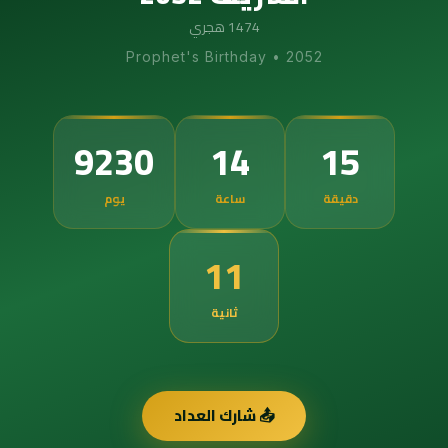
1474 هجري
Prophet's Birthday
•
2052
9230
14
15
دقيقة
ساعة
يوم
10
ثانية
📤 شارك العداد