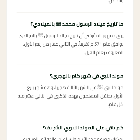
والخاص.
ما تاريخ ميلاد الرسول محمد ﷺ بالميلادي؟
يرى جمهور المؤرخين أن تاريخ ميلاد الرسول ﷺ بالميلادي
يوافق عام 571 م تقريباً، في الثاني عشر من ربيع الأول،
المعروف بعام الفيل.
مولد النبي في شهر كام بالهجري؟
مولد النبي ﷺ في الشهر الثالث هجرياً، وهو شهر ربيع
الأول. يحتفل المسلمون بهذه الذكرى في الثاني عشر منه
كل عام.
كم باقي على المولد النبوي الشريف؟
يمكنك معرفة عدد الأيام والساعات والدقائق المتبقية