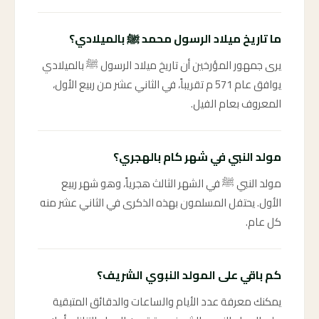
ما تاريخ ميلاد الرسول محمد ﷺ بالميلادي؟
يرى جمهور المؤرخين أن تاريخ ميلاد الرسول ﷺ بالميلادي
يوافق عام 571 م تقريباً، في الثاني عشر من ربيع الأول،
المعروف بعام الفيل.
مولد النبي في شهر كام بالهجري؟
مولد النبي ﷺ في الشهر الثالث هجرياً، وهو شهر ربيع
الأول. يحتفل المسلمون بهذه الذكرى في الثاني عشر منه
كل عام.
كم باقي على المولد النبوي الشريف؟
يمكنك معرفة عدد الأيام والساعات والدقائق المتبقية