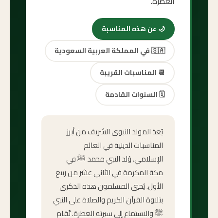
العطرة.
🌙
عن هذه المناسبة
🇸🇦
في المملكة العربية السعودية
📆
المناسبات القريبة
🗓️
السنوات القادمة
يُعدّ المولد النبوي الشريف من أبرز
المناسبات الدينية في العالم
الإسلامي. وُلد النبي محمد ﷺ في
مكة المكرمة في الثاني عشر من ربيع
الأول. يُحيي المسلمون هذه الذكرى
بتلاوة القرآن الكريم والصلاة على النبي
ﷺ والاستماع إلى سيرته العطرة. تُقام