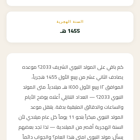
السنة الهجرية
1455 هـ
كم باقي على المولد النبوي الشريف 2033؟ موعده
يصادف الثاني عشر من ربيع الأول 1455 هجرياً،
الموافق ١٢ ربيع الأول ١٤٥٥ هـ ميلادياً. متى المولد
النبوي 2033؟ — العداد التنازلي أعلاه يوضح الأيام
والساعات والدقائق المتبقية بدقة. يتنقل موعد
المولد النبوي مبكراً بنحو 11 يوماً كل عام ميلادي لأن
السنة الهجرية أقصر من الميلادية — لذا تجد بعضهم
يسأل: مولد النبوي امتى هذا العام؟ والجواب دائماً