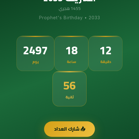
1455 هجري
Prophet's Birthday
•
2033
2497
18
12
دقيقة
ساعة
يوم
55
ثانية
📤 شارك العداد