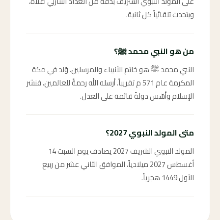
على المولد النبوي الشريف بدقة من العداد التنازلي أعلاه،
ويتحدث تلقائياً كل ثانية.
من هو النبي محمد ﷺ؟
النبي محمد ﷺ هو خاتم الأنبياء والمرسلين، وُلد في مكة
المكرمة عام 571 م تقريباً. أرسله الله رحمةً للعالمين، فنشر
الإسلام وأسّس دولةً قائمة على العدل.
متى المولد النبوي 2027؟
المولد النبوي الشريف 2027 يصادف يوم السبت 14
أغسطس 2027 ميلادياً، الموافق الثاني عشر من ربيع
الأول 1449 هجرياً.