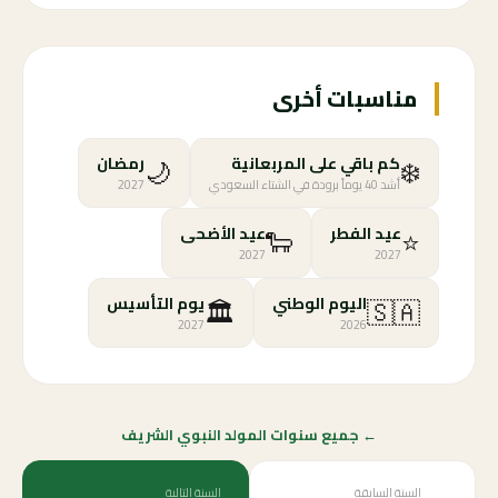
مناسبات أخرى
🌙
❄️
كم باقي على المربعانية
رمضان
أشد 40 يوماً برودة في الشتاء السعودي
2027
🐑
⭐
عيد الفطر
عيد الأضحى
2027
2027
🏛️
🇸🇦
اليوم الوطني
يوم التأسيس
2027
2026
← جميع سنوات المولد النبوي الشريف
السنة السابقة
السنة التالية