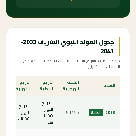
جدول المولد النبوي الشريف 2033-
2041
مواعيد المولد النبوي الشريف للسنوات القادمة — اضغط على
السنة للعداد التنازلي
السنة
تاريخ
تاريخ
الع
السنة
الهجرية
البداية
النهاية
الت
١٢ ربيع
١٢ ربيع
الأول
الص
2033
1455 هـ
الأول
الحالية
١٤٥٥
الحا
١٤٥٥ هـ
هـ