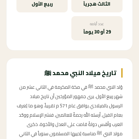
الثالث هجرياً
ربيع الأول
عدد أيامه
29 أو 30 يوماً
تاريخ ميلاد النبي محمد ﷺ
وُلد النبي محمد ﷺ في مكة المكرمة في الثاني عشر من
شهر ربيع الأول. يرى جمهور المؤرخين أن تاريخ ميلاد
الرسول بالميلادي يوافق عام 571 م تقريباً، وهو ما يُعرف
بعام الفيل. أرسله الله رحمةً للعالمين، فنشر الإسلام ووحّد
العرب وأسّس دولةً قامت على العدل والأخوة. ذكرى
مولد النبي ﷺ مناسبة يُحييها المسلمون سنوياً في الثاني