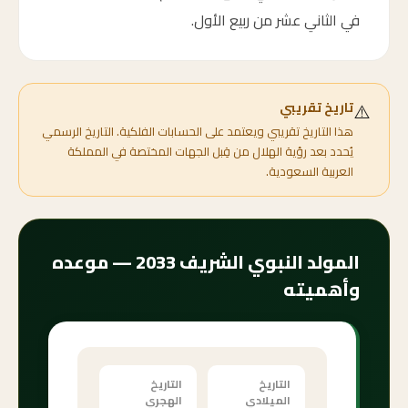
في الثاني عشر من ربيع الأول.
⚠️
تاريخ تقريبي
هذا التاريخ تقريبي ويعتمد على الحسابات الفلكية. التاريخ الرسمي
يُحدد بعد رؤية الهلال من قِبل الجهات المختصة في المملكة
العربية السعودية.
المولد النبوي الشريف 2033 — موعده
وأهميته
التاريخ
التاريخ
الميلادي
الهجري