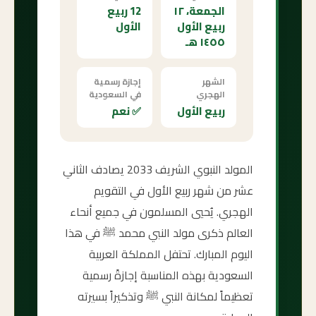
الجمعة، ١٢
12 ربيع
ربيع الأول
الأول
١٤٥٥ هـ
الشهر
إجازة رسمية
الهجري
في السعودية
ربيع الأول
✅ نعم
المولد النبوي الشريف 2033 يصادف الثاني
عشر من شهر ربيع الأول في التقويم
الهجري. يُحيي المسلمون في جميع أنحاء
العالم ذكرى مولد النبي محمد ﷺ في هذا
اليوم المبارك. تحتفل المملكة العربية
السعودية بهذه المناسبة إجازةً رسمية
تعظيماً لمكانة النبي ﷺ وتذكيراً بسيرته