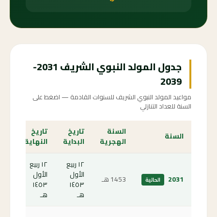
جدول المولد النبوي الشريف 2031-
2039
مواعيد المولد النبوي الشريف للسنوات القادمة — اضغط على
السنة للعداد التنازلي
السنة
تاريخ
تاريخ
الع
السنة
الهجرية
البداية
النهاية
الت
١٢ ربيع
١٢ ربيع
الأول
الأول
الص
2031
1453 هـ
الحالية
١٤٥٣
١٤٥٣
الحا
هـ
هـ