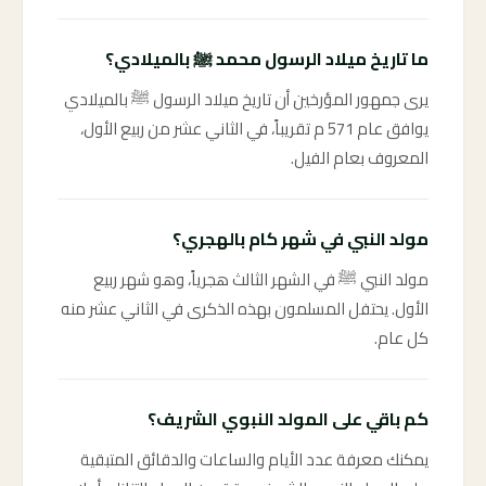
ما تاريخ ميلاد الرسول محمد ﷺ بالميلادي؟
يرى جمهور المؤرخين أن تاريخ ميلاد الرسول ﷺ بالميلادي
يوافق عام 571 م تقريباً، في الثاني عشر من ربيع الأول،
المعروف بعام الفيل.
مولد النبي في شهر كام بالهجري؟
مولد النبي ﷺ في الشهر الثالث هجرياً، وهو شهر ربيع
الأول. يحتفل المسلمون بهذه الذكرى في الثاني عشر منه
كل عام.
كم باقي على المولد النبوي الشريف؟
يمكنك معرفة عدد الأيام والساعات والدقائق المتبقية