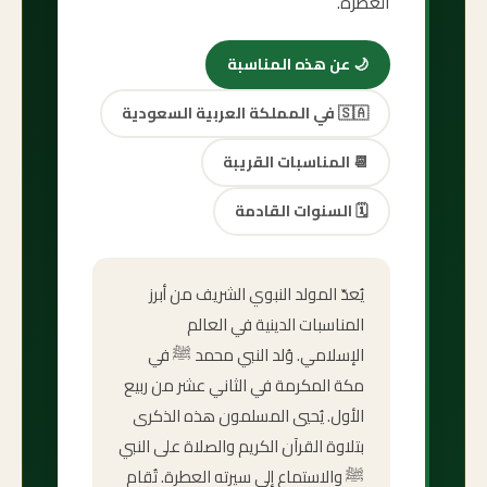
العطرة.
🌙
عن هذه المناسبة
🇸🇦
في المملكة العربية السعودية
📆
المناسبات القريبة
🗓️
السنوات القادمة
يُعدّ المولد النبوي الشريف من أبرز
المناسبات الدينية في العالم
الإسلامي. وُلد النبي محمد ﷺ في
مكة المكرمة في الثاني عشر من ربيع
الأول. يُحيي المسلمون هذه الذكرى
بتلاوة القرآن الكريم والصلاة على النبي
ﷺ والاستماع إلى سيرته العطرة. تُقام