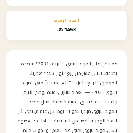
السنة الهجرية
1453 هـ
كم باقي على المولد النبوي الشريف 2031؟ موعده
يصادف الثاني عشر من ربيع الأول 1453 هجرياً،
الموافق ١٢ ربيع الأول ١٤٥٣ هـ ميلادياً. متى المولد
النبوي 2031؟ — العداد التنازلي أعلاه يوضح الأيام
والساعات والدقائق المتبقية بدقة. يتنقل موعد
المولد النبوي مبكراً بنحو 11 يوماً كل عام ميلادي لأن
السنة الهجرية أقصر من الميلادية — لذا تجد بعضهم
يسأل: مولد النبوي امتى هذا العام؟ والجواب دائماً