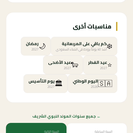
مناسبات أخرى
🌙
❄️
كم باقي على المربعانية
رمضان
أشد 40 يوماً برودة في الشتاء السعودي
2027
🐑
⭐
عيد الفطر
عيد الأضحى
2027
2027
🏛️
🇸🇦
اليوم الوطني
يوم التأسيس
2027
2026
← جميع سنوات المولد النبوي الشريف
السنة السابقة
السنة التالية