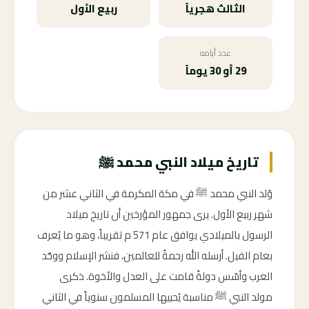
الثالث هجرياً
ربيع الأول
عدد أيامه
29 أو 30 يوماً
تاريخ ميلاد النبي محمد ﷺ
وُلد النبي محمد ﷺ في مكة المكرمة في الثاني عشر من
شهر ربيع الأول. يرى جمهور المؤرخين أن تاريخ ميلاد
الرسول بالميلادي يوافق عام 571 م تقريباً، وهو ما يُعرف
بعام الفيل. أرسله الله رحمةً للعالمين، فنشر الإسلام ووحّد
العرب وأسّس دولةً قامت على العدل والأخوة. ذكرى
مولد النبي ﷺ مناسبة يُحييها المسلمون سنوياً في الثاني