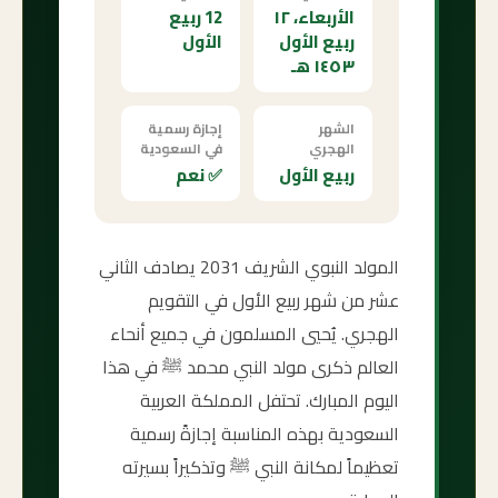
الأربعاء، ١٢
12 ربيع
ربيع الأول
الأول
١٤٥٣ هـ
الشهر
إجازة رسمية
الهجري
في السعودية
ربيع الأول
✅ نعم
المولد النبوي الشريف 2031 يصادف الثاني
عشر من شهر ربيع الأول في التقويم
الهجري. يُحيي المسلمون في جميع أنحاء
العالم ذكرى مولد النبي محمد ﷺ في هذا
اليوم المبارك. تحتفل المملكة العربية
السعودية بهذه المناسبة إجازةً رسمية
تعظيماً لمكانة النبي ﷺ وتذكيراً بسيرته