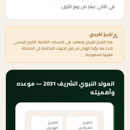
في الثاني عشر من ربيع الأول.
⚠️
تاريخ تقريبي
هذا التاريخ تقريبي ويعتمد على الحسابات الفلكية. التاريخ الرسمي
يُحدد بعد رؤية الهلال من قِبل الجهات المختصة في المملكة
العربية السعودية.
المولد النبوي الشريف 2031 — موعده
وأهميته
التاريخ
التاريخ
الميلادي
الهجري