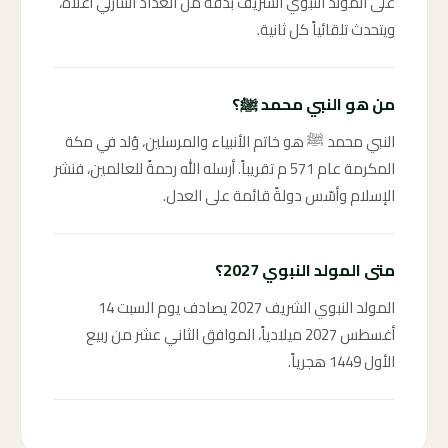
على المولد النبوي الشريف بدقة من العداد التنازلي أعلاه،
ويتحدث تلقائياً كل ثانية.
من هو النبي محمد ﷺ؟
النبي محمد ﷺ هو خاتم الأنبياء والمرسلين، وُلد في مكة
المكرمة عام 571 م تقريباً. أرسله الله رحمةً للعالمين، فنشر
الإسلام وأسّس دولةً قائمة على العدل.
متى المولد النبوي 2027؟
المولد النبوي الشريف 2027 يصادف يوم السبت 14
أغسطس 2027 ميلادياً، الموافق الثاني عشر من ربيع
الأول 1449 هجرياً.