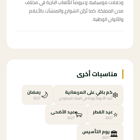
وحفلات موسيقية، وعروضاً للألعاب النارية في مختلف
مدن المملكة. كما تُزيَّن الشوارع والمنشآت بالأعلام
والألوان الوطنية.
مناسبات أخرى
🌙
❄️
كم باقي على المربعانية
رمضان
أشد 40 يوماً برودة في الشتاء السعودي
2027
🐑
⭐
عيد الفطر
عيد الأضحى
2027
2027
🏛️
يوم التأسيس
2027