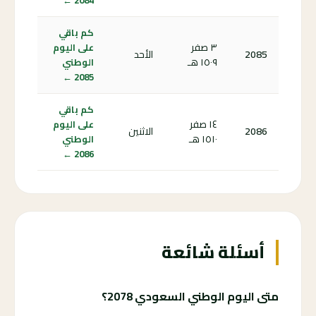
2084 ←
كم باقي
٣ صفر
على اليوم
2085
الأحد
١٥٠٩ هـ
الوطني
2085 ←
كم باقي
١٤ صفر
على اليوم
2086
الاثنين
١٥١٠ هـ
الوطني
2086 ←
أسئلة شائعة
متى اليوم الوطني السعودي 2078؟