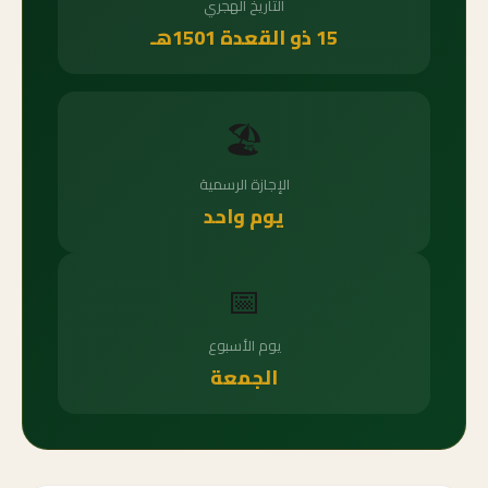
التاريخ الهجري
15 ذو القعدة 1501هـ
🏖️
الإجازة الرسمية
يوم واحد
📅
يوم الأسبوع
الجمعة