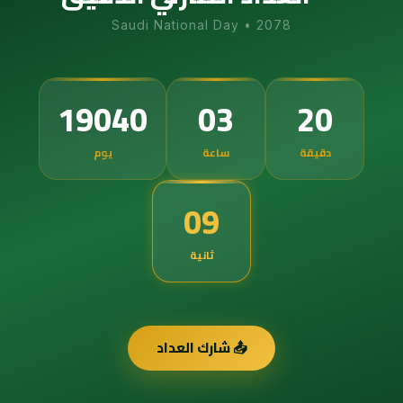
Saudi National Day
•
2078
19040
03
20
دقيقة
ساعة
يوم
08
ثانية
📤 شارك العداد