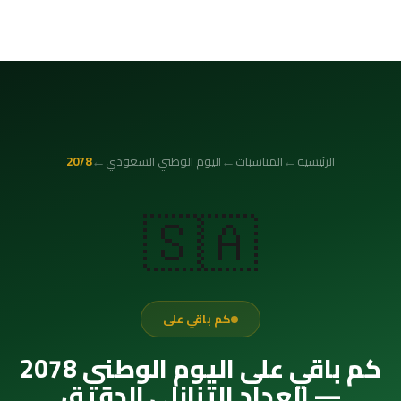
←
←
←
الرئيسية
المناسبات
اليوم الوطني السعودي
2078
🇸🇦
كم باقي على
كم باقي على اليوم الوطني 2078
— العداد التنازلي الدقيق