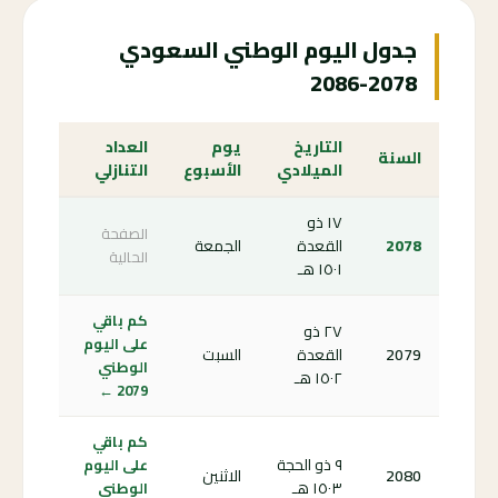
جدول اليوم الوطني السعودي
2078-2086
التاريخ
يوم
العداد
السنة
الميلادي
الأسبوع
التنازلي
١٧ ذو
الصفحة
2078
القعدة
الجمعة
الحالية
١٥٠١ هـ
كم باقي
٢٧ ذو
على اليوم
2079
القعدة
السبت
الوطني
١٥٠٢ هـ
2079 ←
كم باقي
٩ ذو الحجة
على اليوم
2080
الاثنين
١٥٠٣ هـ
الوطني