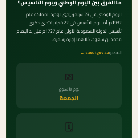
ما الفرق بين اليوم الوطني ويوم التأسيس؟
اليوم الوطني في 23 سبتمبر يُحيي توحيد المملكة عام
1932م. أما يوم التأسيس في 22 فبراير فيُحيي ذكرى
تأسيس الدولة السعودية الأولى عام 1727م على يد الإمام
محمد بن سعود. كلاهما إجازة رسمية.
المصدر:
saudi.gov.sa ←
📅
يوم الأسبوع
الجمعة
🗓️