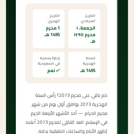
التاريخ
التاريخ
الميلادي
الهجري
الجمعة، ١
1 محرم
محرم ١٤٩٥
1495 هـ
هـ
السنة
إجازة رسمية
الهجرية
في السعودية
1495 هـ
✅ نعم
كم باقي على محرم 2073؟ رأس السنة
الهجرية 2073 يوافق أول يوم من شهر
محرم الحرام — أحد الأشهر الأربعة الحرم
في الإسلام. العد التنازلي لمحرم 2073 أعلاه
يُظهر الأيام والساعات المتبقية بدقة.