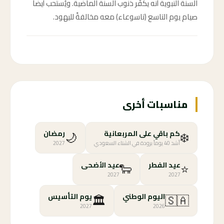
السنة النبوية أنه يكفّر ذنوب السنة الماضية. ويُستحب أيضاً
صيام يوم التاسع (تاسوعاء) معه مخالفةً لليهود.
مناسبات أخرى
🌙
❄️
كم باقي على المربعانية
رمضان
أشد 40 يوماً برودة في الشتاء السعودي
2027
🐑
⭐
عيد الفطر
عيد الأضحى
2027
2027
🏛️
🇸🇦
اليوم الوطني
يوم التأسيس
2027
2026