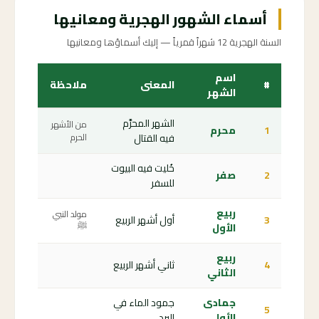
أسماء الشهور الهجرية ومعانيها
السنة الهجرية 12 شهراً قمرياً — إليك أسماؤها ومعانيها
اسم
#
المعنى
ملاحظة
الشهر
الشهر المحرَّم
من الأشهر
1
محرم
فيه القتال
الحرم
خُليت فيه البيوت
2
صفر
للسفر
ربيع
مولد النبي
3
أول أشهر الربيع
الأول
ﷺ
ربيع
4
ثاني أشهر الربيع
الثاني
جمادى
جمود الماء في
5
الأولى
البرد