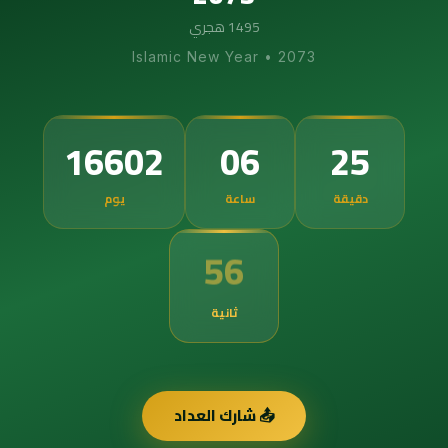
1495 هجري
Islamic New Year
•
2073
16602
06
25
دقيقة
ساعة
يوم
55
ثانية
📤 شارك العداد