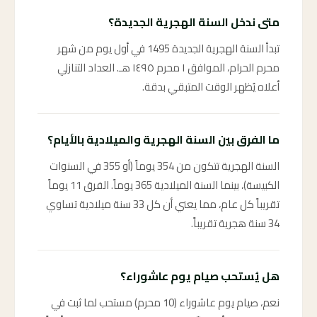
متى ندخل السنة الهجرية الجديدة؟
تبدأ السنة الهجرية الجديدة 1495 في أول يوم من شهر
محرم الحرام، الموافق ١ محرم ١٤٩٥ هـ. العداد التنازلي
أعلاه يُظهر الوقت المتبقي بدقة.
ما الفرق بين السنة الهجرية والميلادية بالأيام؟
السنة الهجرية تتكون من 354 يوماً (أو 355 في السنوات
الكبيسة)، بينما السنة الميلادية 365 يوماً. الفرق 11 يوماً
تقريباً كل عام، مما يعني أن كل 33 سنة ميلادية تساوي
34 سنة هجرية تقريباً.
هل يُستحب صيام يوم عاشوراء؟
نعم، صيام يوم عاشوراء (10 محرم) مستحب لما ثبت في