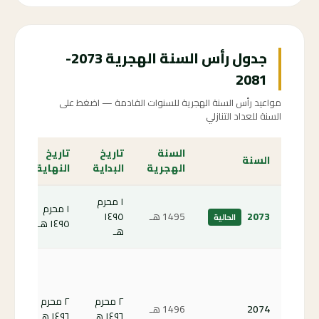
جدول رأس السنة الهجرية 2073-
2081
مواعيد رأس السنة الهجرية للسنوات القادمة — اضغط على
السنة للعداد التنازلي
السنة
تاريخ
تاريخ
الع
السنة
الهجرية
البداية
النهاية
الت
١ محرم
١ محرم
الص
2073
1495 هـ
١٤٩٥
الحالية
١٤٩٥ هـ
الحا
هـ
كم
باق
على
٢ محرم
٢ محرم
2074
1496 هـ
رأس
١٤٩٦ هـ
١٤٩٦ هـ