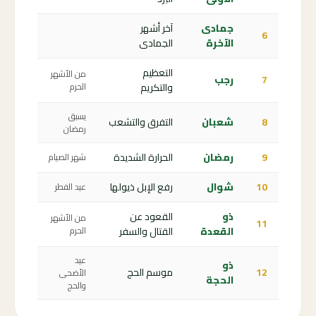
جمادى
آخر أشهر
6
الآخرة
الجمادى
التعظيم
من الأشهر
7
رجب
والتكريم
الحرم
يسبق
8
شعبان
التفرق والتشعب
رمضان
9
رمضان
الحرارة الشديدة
شهر الصيام
10
شوال
رفع الإبل ذيولها
عيد الفطر
ذو
القعود عن
من الأشهر
11
القعدة
القتال والسفر
الحرم
عيد
ذو
12
موسم الحج
الأضحى
الحجة
والحج