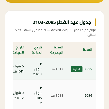
جدول عيد الفطر 2095-2103
مواعيد عيد الفطر للسنوات القادمة — اضغط على السنة للعداد
التنازلي
السنة
تاريخ
تاريخ
الع
السنة
الهجرية
البداية
النهاية
الت
٣
٥ شوال
الص
2095
1517 هـ
شوال
الحالية
١٥١٦ هـ
الحا
١٥١٦ هـ
كم
٣
باق
شوال
٥ شوال
2096
1518 هـ
على
١٥١٧
١٥١٧ هـ
الف
هـ
96 ←