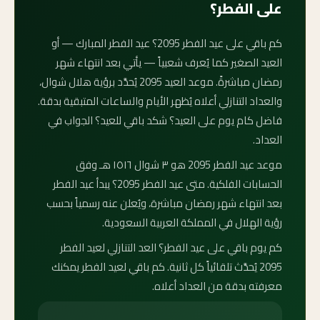
على الفطر؟
كم باقي على عيد الفطر 2095؟ عيد الفطر المبارك — أو
العيد الصغير كما يُعرف شعبياً — يأتي بعد انتهاء شهر
رمضان مباشرةً. موعد العيد 2095 يُحدَّد برؤية هلال شوال،
والعداد التنازلي أعلاه يُظهر الأيام والساعات المتبقية بدقة.
فاضل كام يوم على العيد؟ شكد باقي للعيد؟ الجواب في
العداد.
موعد عيد الفطر 2095 هو ٣ شوال ١٥١٦ هـ وفق
الحسابات الفلكية. متى عيد الفطر 2095؟ يبدأ عيد الفطر
بعد انتهاء شهر رمضان مباشرة، ويُعلن عنه رسمياً بحسب
رؤية الهلال في المملكة العربية السعودية.
كم يوم باقي على عيد الفطر؟ العد التنازلي لعيد الفطر
2095 يُحدَّث تلقائياً كل ثانية. كم باقي لعيد الفطر يمكنك
معرفته بدقة من العداد أعلاه.