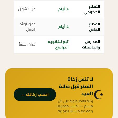
القطاع
4 أيام
من 1 شوال
الحكومي
القطاع
وفق لوائح
4 أيام
الخاص
العمل
المدارس
تبع للتقويم
يُعلن رسمياً
والجامعات
الدراسي
لا تنسَ زكاة
الفطر قبل صلاة
☪️
العيد
احسب زكاتك ←
زكاة الفطر واجبة على كل
مسلم — احسب مقدارها
بدقة مع حاسبتنا المجانية