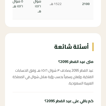
شوال
٥ شوال
2100
1522 هـ
على
١٥٢١
١٥٢١ هـ
الف
هـ
00 ←
أسئلة شائعة
متى عيد الفطر 2095؟
عيد الفطر 2095 يصادف ٣ شوال ١٥١٦ هـ وفق الحسابات
الفلكية، ويُعلن رسمياً بحسب رؤية هلال شوال في المملكة
العربية السعودية.
كم باقي على عيد الفطر 2095؟