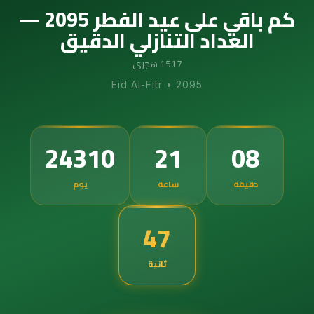
كم باقي على عيد الفطر 2095 —
العداد التنازلي الدقيق
1517 هجري
Eid Al-Fitr
•
2095
24310
21
08
دقيقة
ساعة
يوم
46
ثانية