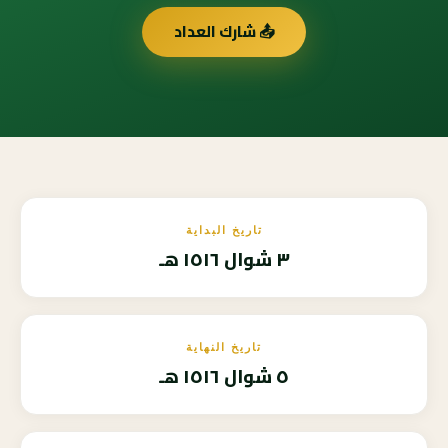
📤 شارك العداد
تاريخ البداية
٣ شوال ١٥١٦ هـ
تاريخ النهاية
٥ شوال ١٥١٦ هـ