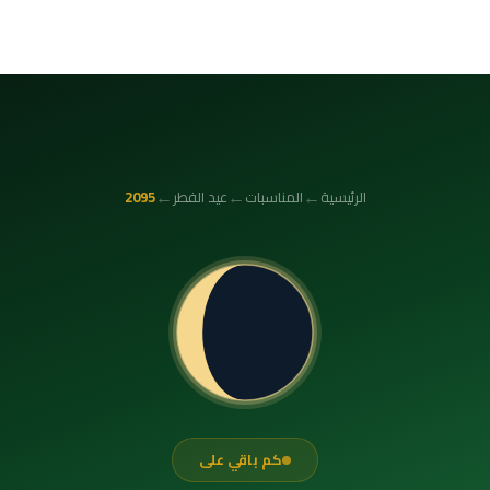
←
←
←
الرئيسية
المناسبات
عيد الفطر
2095
كم باقي على