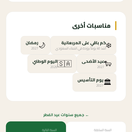
مناسبات أخرى
🌙
❄️
كم باقي على المربعانية
رمضان
أشد 40 يوماً برودة في الشتاء السعودي
2027
🇸🇦
🐑
عيد الأضحى
اليوم الوطني
2026
2027
🏛️
يوم التأسيس
2027
← جميع سنوات عيد الفطر
السنة السابقة
السنة التالية