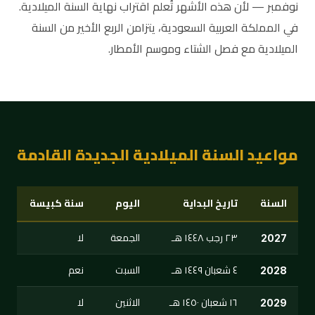
نوفمبر — لأن هذه الأشهر تُعلم اقتراب نهاية السنة الميلادية.
في المملكة العربية السعودية، يتزامن الربع الأخير من السنة
الميلادية مع فصل الشتاء وموسم الأمطار.
مواعيد السنة الميلادية الجديدة القادمة
السنة
تاريخ البداية
اليوم
سنة كبيسة
٢٣ رجب ١٤٤٨ هـ
الجمعة
لا
2027
٤ شعبان ١٤٤٩ هـ
السبت
نعم
2028
١٦ شعبان ١٤٥٠ هـ
الاثنين
لا
2029