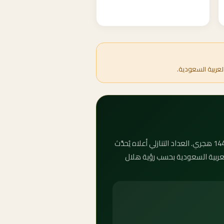
لعربية السعودية.
كم باقي على عيد الأضحى 2070؟ يصادف عيد الأضحى المبارك الاثنين، ١٢ ذو الحجة ١٤٩١ هـ، الموافق 10 ذو الحجة 1447 هجري. العداد التنازلي أعلاه يُحدَّث
 العربية السعودية بحسب رؤية هلال