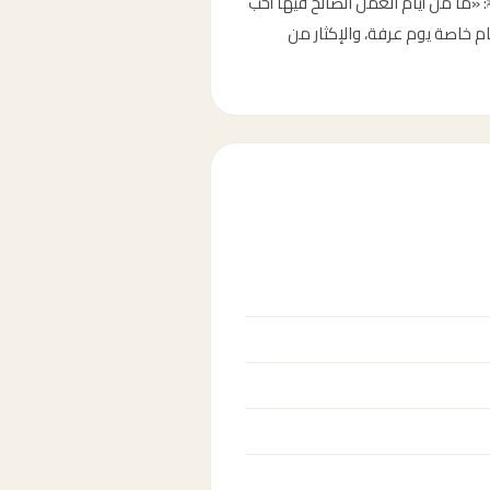
مايو 2026، الموافق أول ذي الحجة 1447 هجري. قال النبي ﷺ: «ما من أيام العمل الصالح فيها أحب
يام خاصة يوم عرفة، والإكثار من