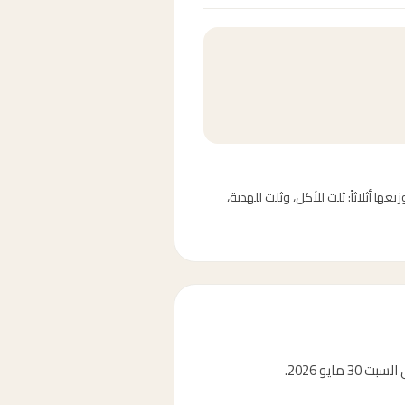
وم النحر وأيام التشريق الثلاثة (10-13 ذو الحجة). يُستحب توزيعها أثلاثاً: ثلث للأكل، وثلث للهدية،