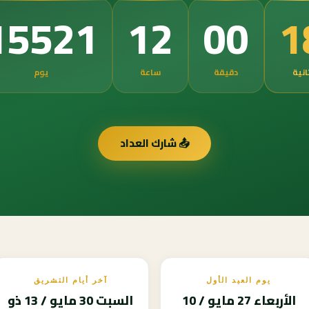
1
15521
12
00
انية
دقيقة
ساعة
يوم
📤 شارك العداد
يوم العيد الأول
آخر أيام التشريق
الأربعاء 27 مايو / 10
السبت 30 مايو / 13 ذو