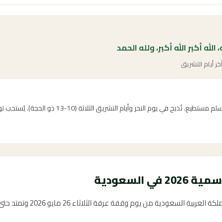
له، الله أكبر الله أكبر، ولله الحمد
خر أيام التشريق
الأضحية سنة مؤكدة عن النبي ﷺ لكل مسلم مستطيع. تُذبح في ي
ي السعودية
دية من يوم وقفة عرفة الثلاثاء 26 مايو 2026 وتمتد حتى السبت 30 مايو 2026.