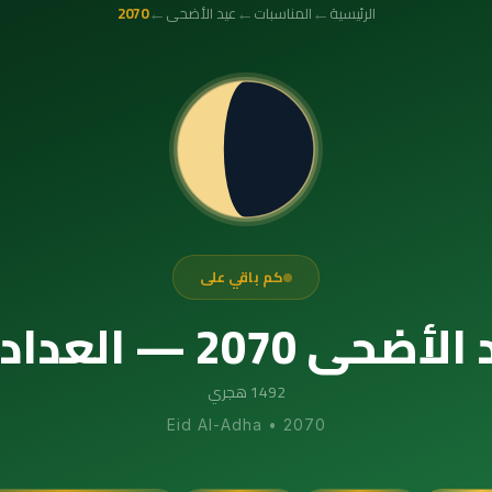
←
←
←
الرئيسية
المناسبات
عيد الأضحى
2070
كم باقي على
داد التنازلي الدقيق
1492 هجري
Eid Al-Adha
•
2070