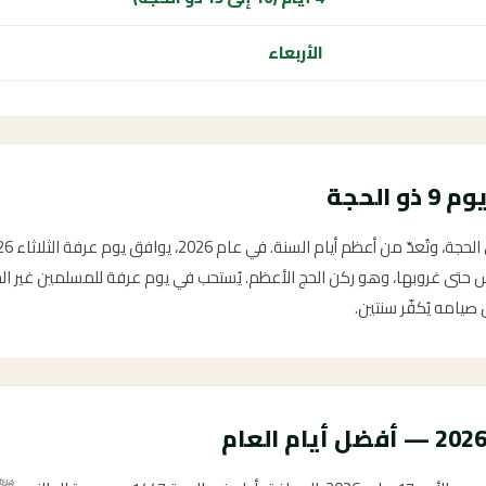
الأربعاء
تى غروبها، وهو ركن الحج الأعظم. يُستحب في يوم عرفة للمسلمين غير الحج
صيامه يُكفّر سنتين.