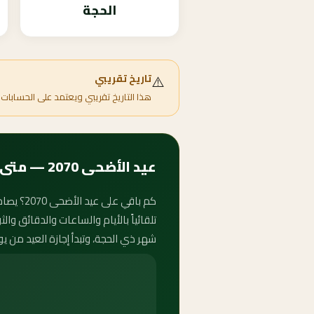
الحجة
⚠️
تاريخ تقريبي
هذا التاريخ تقريبي ويعتمد على الحسابات 
عيد الأضحى 2070 — متى يبدأ وكم باقي على الأضحى؟
تلقائياً بالأيام والساعات والدقائق وا
شهر ذي الحجة، وتبدأ إجازة العيد من ي