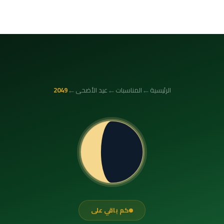
←
←
←
الرئيسية
المناسبات
عيد الأضحى
2049
كم باقي على