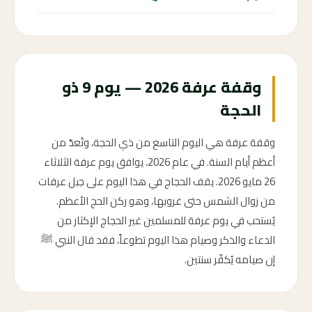
وقفة عرفة 2026 — يوم 9 ذو
الحجة
وقفة عرفة هي اليوم التاسع من ذي الحجة، وتُعدّ من
أعظم أيام السنة. في عام 2026، يوافق يوم عرفة الثلاثاء
26 مايو 2026. يقف الحجاج في هذا اليوم على جبل عرفات
من زوال الشمس حتى غروبها، وهو ركن الحج الأعظم.
يُستحب في يوم عرفة للمسلمين غير الحجاج الإكثار من
الدعاء والذكر وصيام هذا اليوم تطوعاً، فقد قال النبي ﷺ
إن صيامه يُكفّر سنتين.