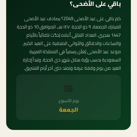
باقي على الأضحى؟
كم باقي على عيد الأضحى 2049؟ يصادف عيد الأضحى
المبارك الجمعة، ٩ ذو الحجة ١٤٧٠ هـ، الموافق 10 ذو الحجة
1447 هجري. العداد التنازلي أعلاه يُحدَّث تلقائياً بالأيام
والساعات والدقائق والثواني المتبقية على العيد الكبير.
موعد عيد الأضحى يُعلَن رسمياً في المملكة العربية
السعودية بحسب رؤية هلال شهر ذي الحجة، وتبدأ إجازة
العيد من يوم وقفة عرفة وتمتد حتى آخر أيام التشريق.
📅
يوم الأسبوع
الجمعة