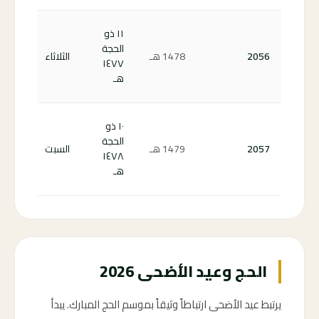
كم
١١ ذو
با
الحجة
2056
1478
هـ
الثلاثاء
على
١٤٧٧
ال
هـ
6 ←
كم
١٠ ذو
با
الحجة
2057
1479
هـ
السبت
على
١٤٧٨
ال
هـ
7 ←
الحج وعيد الأضحى 2026
يرتبط عيد الأضحى ارتباطاً وثيقاً بموسم الحج المبارك. يبدأ