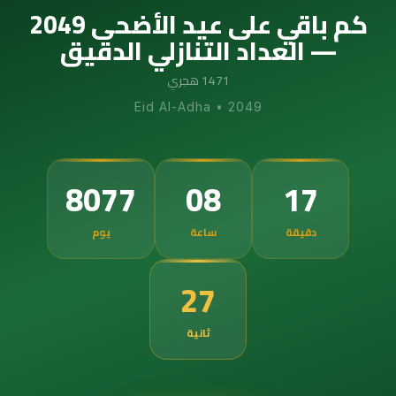
كم باقي على عيد الأضحى 2049
— العداد التنازلي الدقيق
1471 هجري
Eid Al-Adha
•
2049
8077
08
17
دقيقة
ساعة
يوم
25
ثانية