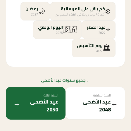
🌙
❄️
كم باقي على المربعانية
رمضان
أشد 40 يوماً برودة في الشتاء السعودي
2027
🇸🇦
⭐
عيد الفطر
اليوم الوطني
2026
2027
🏛️
يوم التأسيس
2027
← جميع سنوات عيد الأضحى
السنة السابقة
السنة التالية
→
←
عيد الأضحى
عيد الأضحى
2050
2048