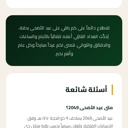
للاطلاع دائماً على كم باقي على عيد الأضحى بدقة،
يُحدَّث العداد التنازلي أعلاه تلقائياً بالأيام والساعات
والدقائق والثواني. نتمنى لكم عيداً مباركاً وكل عام
وأنتم بخير.
أسئلة شائعة
متى عيد الأضحى 2049؟
عيد الأضحى 2049 يصادف ٩ ذو الحجة ١٤٧٠ هـ وفق
الحسابات الفلكية، ويُعلن رسمياً بحسب رؤية هلال ذي