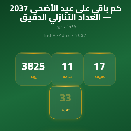
كم باقي على عيد الأضحى 2037
— العداد التنازلي الدقيق
1459 هجري
Eid Al-Adha
•
2037
3825
11
17
دقيقة
ساعة
يوم
32
ثانية