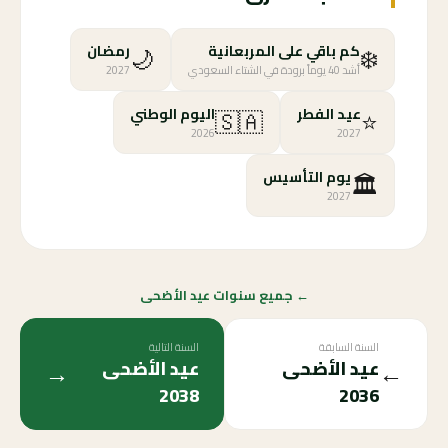
🌙
❄️
كم باقي على المربعانية
رمضان
أشد 40 يوماً برودة في الشتاء السعودي
2027
🇸🇦
⭐
عيد الفطر
اليوم الوطني
2026
2027
🏛️
يوم التأسيس
2027
← جميع سنوات عيد الأضحى
السنة السابقة
السنة التالية
→
←
عيد الأضحى
عيد الأضحى
2038
2036