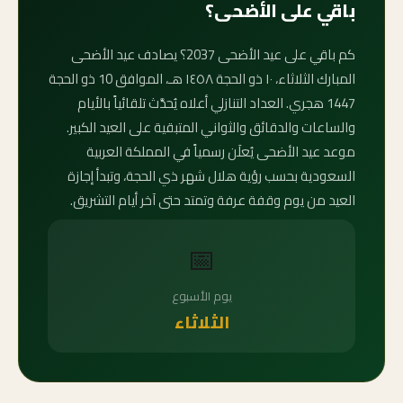
باقي على الأضحى؟
كم باقي على عيد الأضحى 2037؟ يصادف عيد الأضحى
المبارك الثلاثاء، ١٠ ذو الحجة ١٤٥٨ هـ، الموافق 10 ذو الحجة
1447 هجري. العداد التنازلي أعلاه يُحدَّث تلقائياً بالأيام
والساعات والدقائق والثواني المتبقية على العيد الكبير.
موعد عيد الأضحى يُعلَن رسمياً في المملكة العربية
السعودية بحسب رؤية هلال شهر ذي الحجة، وتبدأ إجازة
العيد من يوم وقفة عرفة وتمتد حتى آخر أيام التشريق.
📅
يوم الأسبوع
الثلاثاء