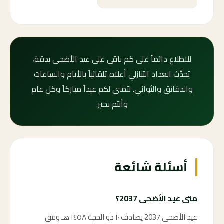
للاطلاع دائماً على كم باقي على عيد الأضحى بدقة،
يُحدَّث العداد التنازلي أعلاه تلقائياً بالأيام والساعات
والدقائق والثواني. نتمنى لكم عيداً مباركاً وكل عام
وأنتم بخير.
أسئلة شائعة
متى عيد الأضحى 2037؟
عيد الأضحى 2037 يصادف ١٠ ذو الحجة ١٤٥٨ هـ وفق