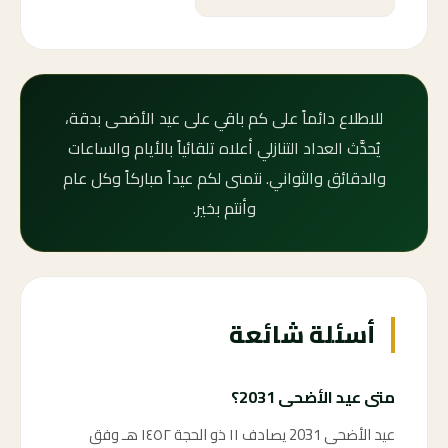
للاطلاع دائماً على كم باقي على عيد الأضحى بدقة،
يُحدَّث العداد التنازلي أعلاه تلقائياً بالأيام والساعات
والدقائق والثواني. نتمنى لكم عيداً مباركاً وكل عام
وأنتم بخير.
أسئلة شائعة
متى عيد الأضحى 2031؟
عيد الأضحى 2031 يصادف ١١ ذو الحجة ١٤٥٢ هـ وفق