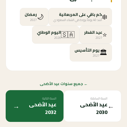
🌙
❄️
كم باقي على المربعانية
رمضان
أشد 40 يوماً برودة في الشتاء السعودي
2027
🇸🇦
⭐
عيد الفطر
اليوم الوطني
2026
2027
🏛️
يوم التأسيس
2027
← جميع سنوات عيد الأضحى
السنة السابقة
السنة التالية
→
←
عيد الأضحى
عيد الأضحى
2032
2030