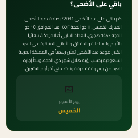
باقي على الأضحى؟
كم باقي على عيد الأضحى 2031؟ يصادف عيد الأضحى
المبارك الخميس، ١١ ذو الحجة ١٤٥٢ هـ، الموافق 10 ذو
الحجة 1447 هجري. العداد التنازلي أعلاه يُحدَّث تلقائياً
بالأيام والساعات والدقائق والثواني المتبقية على العيد
الكبير. موعد عيد الأضحى يُعلَن رسمياً في المملكة العربية
السعودية بحسب رؤية هلال شهر ذي الحجة، وتبدأ إجازة
العيد من يوم وقفة عرفة وتمتد حتى آخر أيام التشريق.
📅
يوم الأسبوع
الخميس