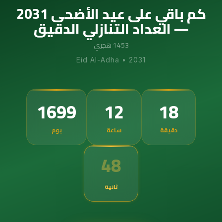
كم باقي على عيد الأضحى 2031
— العداد التنازلي الدقيق
1453 هجري
Eid Al-Adha
•
2031
1699
12
18
دقيقة
ساعة
يوم
47
ثانية