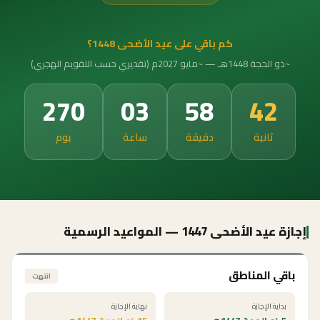
كم باقي على عيد الأضحى 1448؟
~ذو الحجة 1448هـ — ~مايو 2027م (تقديري حسب التقويم الهجري)
270
03
58
42
ثانية
دقيقة
ساعة
يوم
إجازة عيد الأضحى
1447
— المواعيد الرسمية
باقي المناطق
انتهت
بداية الإجازة
نهاية الإجازة